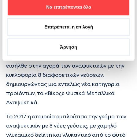
Να επιτρέπονται όλα
Στις εγκαταστάσεις της, που καλύπτουν
79.000m2, σε συνολική έκταση 260
Επιτρέπεται η επιλογή
στρεμμάτων, η εταιρεία αξιοποιεί 7 πηγές
νερού και λειτουργεί 30 γραμμές παραγωγής.
Επιπλέον, το 2014, μετά από δύο χρόνια
Άρνηση
εντατικής έρευνας και ανάπτυξης, η εταιρεία
εισήλθε στην αγορά των αναψυκτικών με την
κυκλοφορία 8 διαφορετικών γεύσεων,
δημιουργώντας μια εντελώς νέα κατηγορία
προϊόντων, τα «Βίκος» Φυσικά Μεταλλικά
Αναψυκτικά.
Το 2017 η εταιρεία εμπλούτισε την γκάμα των
αναψυκτικών με 3 νέες γεύσεις, με χαμηλό
γλυκαιμικό δείκτη και γλυκαντικό από το φυτό