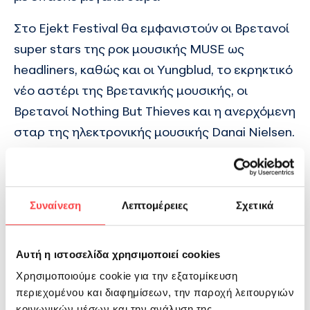
Στο Ejekt Festival θα εμφανιστούν οι Βρετανοί
super stars της ροκ μουσικής MUSE ως
headliners, καθώς και οι Yungblud, το εκρηκτικό
νέο αστέρι της Βρετανικής μουσικής, οι
Βρετανοί Nothing But Thieves και η ανερχόμενη
σταρ της ηλεκτρονικής μουσικής Danai Nielsen.
Για την Ηπειρωτική Βιομηχανία
Συναίνεση
Λεπτομέρειες
Σχετικά
Εμφιαλώσεων ΒΙΚΟΣ Α.Ε.
Η Ηπειρωτική Βιομηχανία Εμφιαλώσεων
ΒΙΚΟΣ
Αυτή η ιστοσελίδα χρησιμοποιεί cookies
Α.Ε.
είναι μία οικογενειακή επιχείρηση, η οποία
Χρησιμοποιούμε cookie για την εξατομίκευση
ιδρύθηκε το 1990 και αποτελεί μία από τις
περιεχομένου και διαφημίσεων, την παροχή λειτουργιών
κοινωνικών μέσων και την ανάλυση της