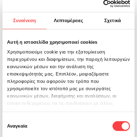
Συναίνεση
Λεπτομέρειες
Σχετικά
Αυτή η ιστοσελίδα χρησιμοποιεί cookies
Το Σάββατο 25/01/14 & ώρα 9:00 - 13:30, στα
Χρησιμοποιούμε cookie για την εξατομίκευση
γραφεία του Συλλόγου, θα πραγματοποιηθεί
περιεχομένου και διαφημίσεων, την παροχή λειτουργιών
Εθελοντική Αιμοδοσία.
κοινωνικών μέσων και την ανάλυση της
επισκεψιμότητάς μας. Επιπλέον, μοιραζόμαστε
Παρακαλούμε όσους μπορούν να προσέλθουν
πληροφορίες που αφορούν τον τρόπο που
για να συμμετάσχουν στην αιμοδοσία.
χρησιμοποιείτε τον ιστότοπό μας με συνεργάτες
κοινωνικών μέσων, διαφήμισης και αναλύσεων, οι
Περιοχή :
ΣΕΡΒΙΩΝ ΚΟΖΑΝΗΣ
οποίοι ενδεχομένως να τις συνδυάσουν με άλλες
Διεύθυνση :
117 ΕΘΝΟΜΑΡΤΥΡΩΝ 20, ΣΕΡΒΙΑ
πληροφορίες που τους έχετε παραχωρήσει ή τις οποίες
50500
έχουν συλλέξει σε σχέση με την από μέρους σας χρήση
Επιλογή
Τηλέφωνο :
2464023045 , fax 2464023045
των υπηρεσιών τους.
Αναγκαία
συγκατάθεσης