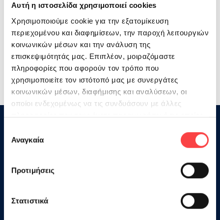
Αυτή η ιστοσελίδα χρησιμοποιεί cookies
Διεύθυνση: Ηρώων Πολυτεχνείου & Δραγούμη 2
Χρησιμοποιούμε cookie για την εξατομίκευση
( Διέυθυνση Δημόσιας Υγείας Ν.Χανίων)
περιεχομένου και διαφημίσεων, την παροχή λειτουργιών
κοινωνικών μέσων και την ανάλυση της
Τηλ. 2821 082490, 697 493 7983
επισκεψιμότητάς μας. Επιπλέον, μοιραζόμαστε
πληροφορίες που αφορούν τον τρόπο που
http://www.agios-ioannis.blogspot.com/
χρησιμοποιείτε τον ιστότοπό μας με συνεργάτες
κοινωνικών μέσων, διαφήμισης και αναλύσεων, οι
οποίοι ενδεχομένως να τις συνδυάσουν με άλλες
πληροφορίες που τους έχετε παραχωρήσει ή τις οποίες
έχουν συλλέξει σε σχέση με την από μέρους σας χρήση
Επιλογή
των υπηρεσιών τους.
Αναγκαία
συγκατάθεσης
Προτιμήσεις
Στην Ηπειρωτική Βιομηχανία
Στατιστικά
Εμφιαλώσεων Α.Ε., είμαστε