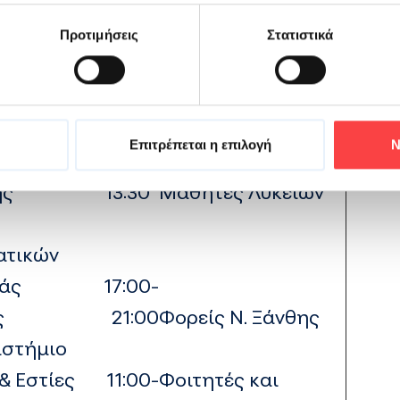
ας περισσεύει η αγάπη
Προτιμήσεις
Στατιστικά
ΠΟΣ
ΩΡΑ
ΠΑΡΑΤΗΡΗΣΕΙΣ
Επιτρέπεται η επιλογή
Ν
08:30-
ης
13:30
Μαθητές Λυκείων
ατικών
άς
17:00-
ς
21:00
Φορείς Ν. Ξάνθης
ιστήμιο
& Εστίες
11:00-
Φοιτητές και