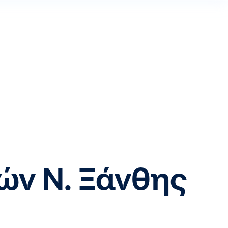
ών Ν. Ξάνθης