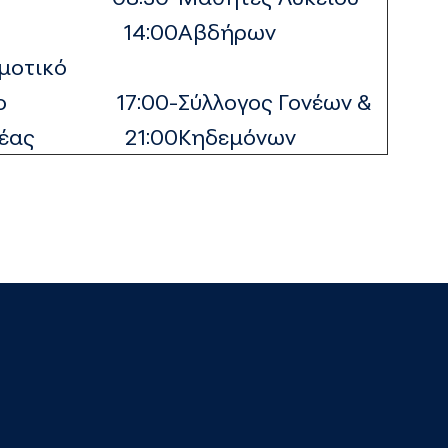
14:00
Αβδήρων
μοτικό
ο
17:00-
Σύλλογος Γονέων &
έας
21:00
Κηδεμόνων