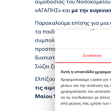
αιμοδοσίας του Νοσοκομείου 
«ΑΓΑΠΗΣ» και
με την ευγενι
Παρακαλούμε επίσης για μια 
τα παιδιά που μεταγγίζονται
συμπολίτες μας από 18 έως 65
προσπαθήσουν έστω να μπουν 
Συναίνεση
διαπιστώσουν το μεγαλείο τη
Σώζει ζωές! Και που ξέρεις μπ
Αυτή η ιστοσελίδα χρησιμοπ
Ελπίζουμε και σεις να συμμε
Χρησιμοποιούμε cookie για 
μέσων και την ανάλυση της
τις αιμοδοσίες αυτές μπορο
χρησιμοποιείτε τον ιστότοπ
Μαίου 1996.
να τις συνδυάσουν με άλλες
από μέρους σας χρήση των 