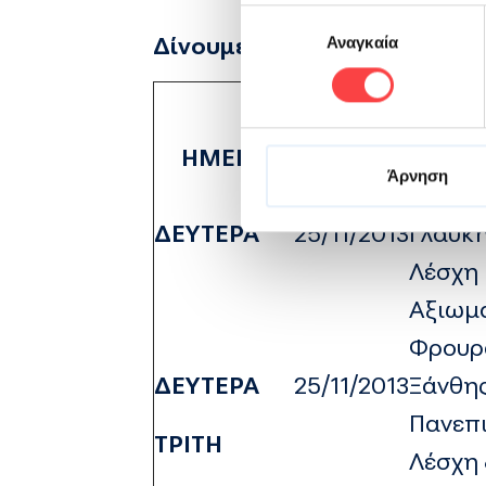
Επιλογή
Δίνουμε το αίμα μας γιατί μ
Αναγκαία
συγκατάθεσης
ΗΜΕΡΑ
ΗΜ/ΝΙΑ
ΤΟ
Άρνηση
Λύκεια
ΔΕΥΤΕΡΑ
25/11/2013
Γλαύκ
Λέσχη
Αξιωμ
Φρουρ
ΔΕΥΤΕΡΑ
25/11/2013
Ξάνθη
Πανεπ
ΤΡΙΤΗ
Λέσχη 