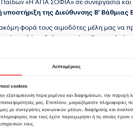
Παίδων «Η ΑΓΙΑ ΣΟΦΙΑ» σε συνεργασία και
κή υποστήριξη της Διεύθυνσης Β’ Βάθμιας 
ακόμη φορά τους αιμοδότες μέλη μας να πρ
 συνέχεια λόγω θαλασσαιμίας. Παρακαλούμε 
, άνδρες και γυναίκες , χριστιανούς και μ
στη διαδικασία να προσφέρουν για μια φο
Λεπτομέρειες
ς πράξης αυτής αφού πραγματικά είναι μια
ορεί να είναι ακόμη και η δική σου!
οιεί cookies
τάσχετε και να βοηθήσετε τους πάσχοντες
την εξατομίκευση περιεχομένου και διαφημίσεων, την παροχή 
 επισκεψιμότητάς μας. Επιπλέον, μοιραζόμαστε πληροφορίες π
ύν να συμμετάσχουν οι μαθητές που έχουν 
ό μας με συνεργάτες κοινωνικών μέσων, διαφήμισης και αναλύσ
 πληροφορίες που τους έχετε παραχωρήσει ή τις οποίες έχουν σ
υπηρεσιών τους.