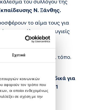
 κάλεσμα του συλλόγου της
Εκπαίδευσης Ν. Ξάνθης.
οσφέρουν το αίμα τους για
όμως και όλους τους υγιείς
ουσουλμάνους να
ρά το αίμα τους. Θα
Σχετικά
 προσφορά που πιάνει τόπο.
 συνανθρώπους μας.
Ειδικά για
λειτουργιών κοινωνικών
ου αφορούν τον τρόπο που
γεννηθεί μέχρι τις 31
εων, οι οποίοι ενδεχομένως
υλλέξει σε σχέση με την