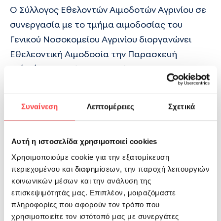
Ο Σύλλογος Εθελοντών Αιμοδοτών Αγρινίου σε
συνεργασία με το τμήμα αιμοδοσίας του
Γενικού Νοσοκομείου Αγρινίου διοργανώνει
Εθελεοντική Αιμοδοσία την Παρασκευή
19/10/2012, από τις 08:00 έως τις 14:30, στο
Παπαστράτειο Μέγαρο της Γ.Ε.Α στην πλατεία
Παναγόπουλου (συντριβάνι).
Συναίνεση
Λεπτομέρειες
Σχετικά
Ο Σύλλογος απευθύνει ανοιχτό κάλεσμα σε
Αυτή η ιστοσελίδα χρησιμοποιεί cookies
όλους τους πολίτες να συμμετάσχουν στην
αιμοδοσία βοηθώντας με αυτό τον τρόπο,
Χρησιμοποιούμε cookie για την εξατομίκευση
περιεχομένου και διαφημίσεων, την παροχή λειτουργιών
τους συνανθρώπους μας που έχουν ανάγκη
κοινωνικών μέσων και την ανάλυση της
καθώς οι ανάγκες για αίμα είναι αυξημένες
επισκεψιμότητάς μας. Επιπλέον, μοιραζόμαστε
ιδιαίτερα τους καλοκαιρινούς μήνες.
πληροφορίες που αφορούν τον τρόπο που
χρησιμοποιείτε τον ιστότοπό μας με συνεργάτες