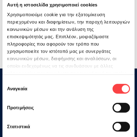
Αυτή η ιστοσελίδα χρησιμοποιεί cookies
Χρησιμοποιούμε cookie για την εξατομίκευση
περιεχομένου και διαφημίσεων, την παροχή λειτουργιών
κοινωνικών μέσων και την ανάλυση της
επισκεψιμότητάς μας. Επιπλέον, μοιραζόμαστε
πληροφορίες που αφορούν τον τρόπο που
χρησιμοποιείτε τον ιστότοπό μας με συνεργάτες
κοινωνικών μέσων, διαφήμισης και αναλύσεων, οι
οποίοι ενδεχομένως να τις συνδυάσουν με άλλες
πληροφορίες που τους έχετε παραχωρήσει ή τις οποίες
έχουν συλλέξει σε σχέση με την από μέρους σας χρήση
Επιλογή
των υπηρεσιών τους.
Αναγκαία
συγκατάθεσης
Προτιμήσεις
Στατιστικά
Στην Ηπειρωτική Βιομηχανία