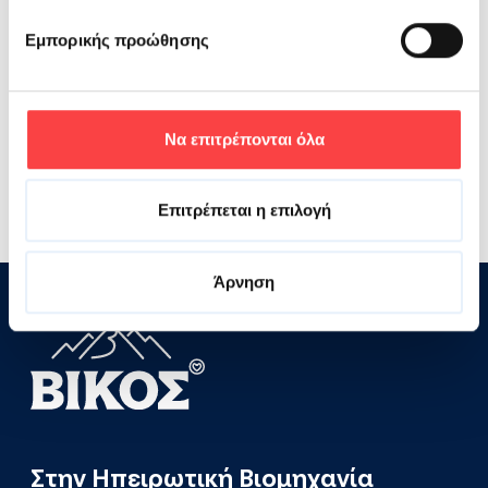
θέματα που αφορούν τη δωρεά αίματος,
Εμπορικής προώθησης
μυελού των οστών και ομφάλιου αίματος.
Η εκδήλωση θα πραγματοποιηθεί στην
Να επιτρέπονται όλα
αίθουσα «ΤΕΝΕΔΟΣ» του ξενοδοχείου Astir
Egnatia Alexandroupolis, στην Αλεξ/πολη.
Επιτρέπεται η επιλογή
Άρνηση
Στην Ηπειρωτική Βιομηχανία