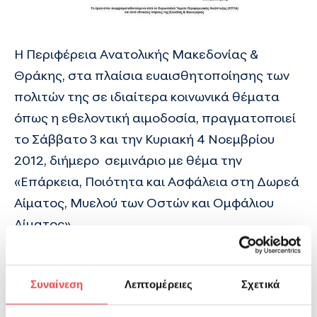
Η Περιφέρεια Ανατολικής Μακεδονίας &
Θράκης, στα πλαίσια ευαισθητοποίησης των
πολιτών της σε ιδιαίτερα κοινωνικά θέματα
όπως η εθελοντική αιμοδοσία, πραγματοποιεί
το Σάββατο 3 και την Κυριακή 4 Νοεμβρίου
2012, διήμερο σεμινάριο με θέμα την
«Επάρκεια, Ποιότητα και Ασφάλεια στη Δωρεά
Αίματος, Μυελού των Οστών και Ομφάλιου
Αίματος».
Το σεμινάριο υλοποιείται στο πλαίσιο του
Συναίνεση
Λεπτομέρειες
Σχετικά
έργου “Voluntary Blood Donation in Rhodope /
RHO-DONATE” το όποιο είναι ενταγμένο στο