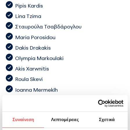
Pipis Kardis
Lina Tzima
Σταυρούλα Τσαβδάρογλου
Maria Porosidou
Dakis Drakakis
Olympia Markoulaki
Akis Xarwnitis
Roula Skevi
Ioanna Mermeklh
Andronikos Iakoumidis
Ελισαβετ Παπαδοπουλου
Συναίνεση
Λεπτομέρειες
Σχετικά
Theodoros Christoforidis