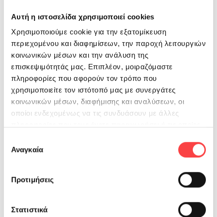
Gogo Gati
Αυτή η ιστοσελίδα χρησιμοποιεί cookies
Eirini Hlias
Χρησιμοποιούμε cookie για την εξατομίκευση
Ζήνα Χατζηδούκα
περιεχομένου και διαφημίσεων, την παροχή λειτουργιών
Nick Loxas
κοινωνικών μέσων και την ανάλυση της
επισκεψιμότητάς μας. Επιπλέον, μοιραζόμαστε
Νικόλαος Κιαπίδης
πληροφορίες που αφορούν τον τρόπο που
Ria Hatzidaki
χρησιμοποιείτε τον ιστότοπό μας με συνεργάτες
κοινωνικών μέσων, διαφήμισης και αναλύσεων, οι
Irini Politi
οποίοι ενδεχομένως να τις συνδυάσουν με άλλες
Hlias Sep
πληροφορίες που τους έχετε παραχωρήσει ή τις οποίες
έχουν συλλέξει σε σχέση με την από μέρους σας χρήση
Επιλογή
Ilias Kouloulias
των υπηρεσιών τους.
Αναγκαία
συγκατάθεσης
Katerina Emmanouil
Aris Triantafyllou
Προτιμήσεις
Βικη Ζουζουνι
Στατιστικά
Ιωαννης Γιαλουρης