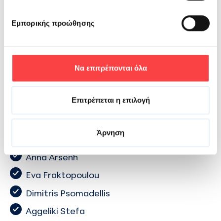
Ευδοξία Καραγιώργου
Εμπορικής προώθησης
Emmanouil Xristos
Nikolas Kapsimalis
Vasiliki Antwniou
Να επιτρέπονται όλα
Βικυ Ζηλεμενου-Καδιτη
Επιτρέπεται η επιλογή
Dimitris Kessanidis
Eirini Rigopoulou
Άρνηση
Dimitris Batsios
Anna Arsenh
Eva Fraktopoulou
Dimitris Psomadellis
Aggeliki Stefa