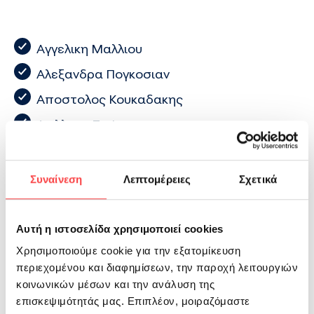
Αγγελικη Μαλλιου
Αλεξανδρα Πογκοσιαν
Αποστολος Κουκαδακης
Αχιλλεας Ζαφιρης
Κλαιρη Γιαννελη
Ντινα Κουτσουρα
Συναίνεση
Λεπτομέρειες
Σχετικά
Ελενα Παπανικολαου
Μαρια Φεσσα
Αυτή η ιστοσελίδα χρησιμοποιεί cookies
Ειρηνη Καραλη
Χρησιμοποιούμε cookie για την εξατομίκευση
περιεχομένου και διαφημίσεων, την παροχή λειτουργιών
Κωνσταντινα Σουλιωτη
κοινωνικών μέσων και την ανάλυση της
Λινα Τζιμα
επισκεψιμότητάς μας. Επιπλέον, μοιραζόμαστε