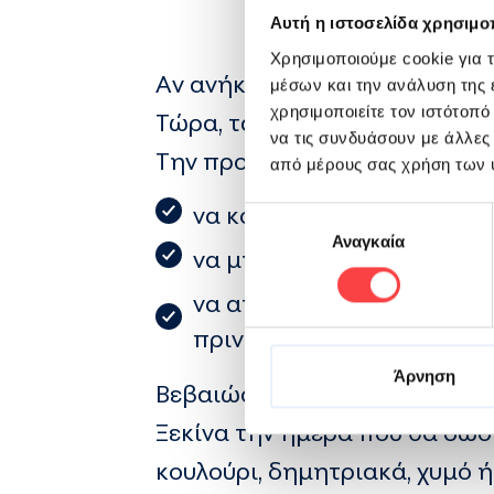
Αυτή η ιστοσελίδα χρησιμοπ
Χρησιμοποιούμε cookie για 
Αν ανήκεις σε αυτούς που επ
μέσων και την ανάλυση της
χρησιμοποιείτε τον ιστότοπ
Τώρα, τα μόνα πράγματα που π
να τις συνδυάσουν με άλλες
Την προηγούμενη μέρα της α
από μέρους σας χρήση των 
να κοιμηθείς καλά
Επιλογή
Αναγκαία
συγκατάθεσης
να μην καταναλώσεις υπε
να αποφύγεις τα παυσίπον
πριν δώσεις αίμα.
Άρνηση
Βεβαιώσου ότι έχουν περάσει 
Ξεκίνα την ημέρα που θα δώσε
κουλούρι, δημητριακά, χυμό ή