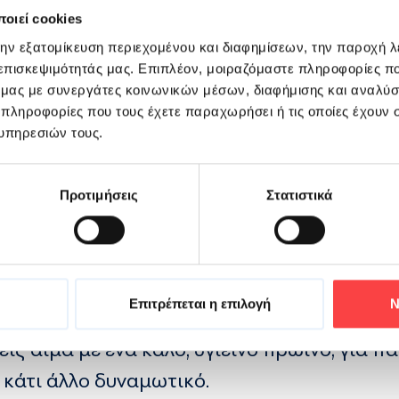
οιεί cookies
την εξατομίκευση περιεχομένου και διαφημίσεων, την παροχή 
ιτρέπεται να δώσουν αίμα, καταρχήν, μπρά
 επισκεψιμότητάς μας. Επιπλέον, μοιραζόμαστε πληροφορίες π
ό μας με συνεργάτες κοινωνικών μέσων, διαφήμισης και αναλύσ
ρέπει να προσέξεις, είναι:
 πληροφορίες που τους έχετε παραχωρήσει ή τις οποίες έχουν σ
ιμοδοσίας σου:
υπηρεσιών τους.
Προτιμήσεις
Στατιστικά
ρβολική δόση αλκοόλ
α. Ειδικά για την ασπιρίνη, πρέπει να περ
Επιτρέπεται η επιλογή
Ν
το λιγότερο 7 μέρες από τότε που πήρες κ
ις αίμα με ένα καλό, υγιεινό πρωινό, για π
 κάτι άλλο δυναμωτικό.