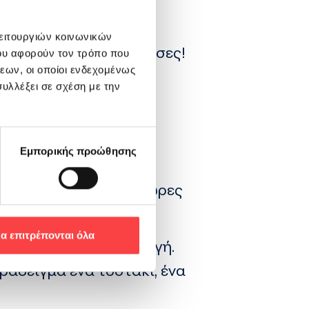
λειτουργιών κοινωνικών
βο σου που το αποφάσισες!
ου αφορούν τον τρόπο που
εων, οι οποίοι ενδεχομένως
υλλέξει σε σχέση με την
Εμπορικής προώθησης
άσουν τουλάχιστον 48 ώρες
α επιτρέπονται όλα
άποια αντιβιοτική αγωγή.
αράδειγμα ένα τοστάκι, ένα