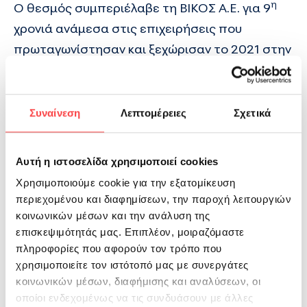
η
Ο θεσμός συμπεριέλαβε τη ΒΙΚΟΣ Α.Ε. για 9
χρονιά ανάμεσα στις επιχειρήσεις που
πρωταγωνίστησαν και ξεχώρισαν το 2021 στην
ελληνική αγορά, τόσο για τα ηγετικά τους
χαρακτηριστικά όσο και για την πορεία στον
κλάδο τους.
Συναίνεση
Λεπτομέρειες
Σχετικά
Συγκεκριμένα η ΒΙΚΟΣ Α.Ε.:
Αυτή η ιστοσελίδα χρησιμοποιεί cookies
500 πιο
Συμπεριλαμβάνεται
για το
Χρησιμοποιούμε cookie για την εξατομίκευση
κερδοφόρες
στις
2021
περιεχομένου και διαφημίσεων, την παροχή λειτουργιών
εταιρείες
κοινωνικών μέσων και την ανάλυση της
,
επισκεψιμότητάς μας. Επιπλέον, μοιραζόμαστε
κερδίζοντας
πληροφορίες που αφορούν τον τρόπο που
χρησιμοποιείτε τον ιστότοπό μας με συνεργάτες
μια θέση
το
κοινωνικών μέσων, διαφήμισης και αναλύσεων, οι
ανάμεσα
Έχει
προσωπικό
οποίοι ενδεχομένως να τις συνδυάσουν με άλλες
στις 500