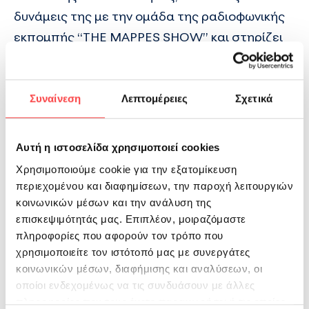
δυνάμεις της με την ομάδα της ραδιοφωνικής
εκπομπής “THE MAPPES SHOW” και στηρίζει
τον Μεγάλο Ραδιομαραθώνιο του
104.6 My
Radio
, που θα πραγματοποιηθεί για 6η συνεχή
χρονιά, από τις 15 έως τις 21 Δεκεμβρίου 2022.
Συναίνεση
Λεπτομέρειες
Σχετικά
Λίγο πριν από τα Χριστούγεννα οι Δημήτρης
Αυτή η ιστοσελίδα χρησιμοποιεί cookies
Ουγγαρέζος, Ιωάννα Λαΐου, Βασίλης Βλάχος και
Χρησιμοποιούμε cookie για την εξατομίκευση
Βασιλική Μπαρδάνη θα παραμείνουν στον
περιεχομένου και διαφημίσεων, την παροχή λειτουργιών
αέρα του σταθμού για 155 συνεχόμενες ώρες,
κοινωνικών μέσων και την ανάλυση της
στοχεύοντας στη συγκέντρωση χρημάτων για
επισκεψιμότητάς μας. Επιπλέον, μοιραζόμαστε
την ενίσχυση του φιλανθρωπικού έργου του
πληροφορίες που αφορούν τον τρόπο που
χρησιμοποιείτε τον ιστότοπό μας με συνεργάτες
Σωματείου
«ΕΛΙΖΑ»
, που στόχο έχει την
κοινωνικών μέσων, διαφήμισης και αναλύσεων, οι
πρόληψη της σωματικής, σεξουαλικής και
οποίοι ενδεχομένως να τις συνδυάσουν με άλλες
ψυχικής κακοποίησης και παραμέλησης των
πληροφορίες που τους έχετε παραχωρήσει ή τις οποίες