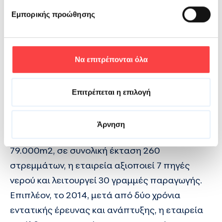
ξένη αγορά.
Εμπορικής προώθησης
Η εταιρεία λειτουργεί τέσσερα υπερσύγχρονα
εργοστάσια με καθετοποιημένη παραγωγή.
Τρία εργοστάσια εμφιαλώνουν νερό και
Να επιτρέπονται όλα
αναψυκτικά, ενώ το τέταρτο εργοστάσιο, η
PETCOM Plastics
, παράγει πλαστικά
Επιτρέπεται η επιλογή
προπλάσματα (preforms) και πώματα για τη
συσκευασία νερού, αναψυκτικών και γάλακτος.
Άρνηση
Στις εγκαταστάσεις της, που καλύπτουν
79.000m2, σε συνολική έκταση 260
στρεμμάτων, η εταιρεία αξιοποιεί 7 πηγές
νερού και λειτουργεί 30 γραμμές παραγωγής.
Επιπλέον, το 2014, μετά από δύο χρόνια
εντατικής έρευνας και ανάπτυξης, η εταιρεία