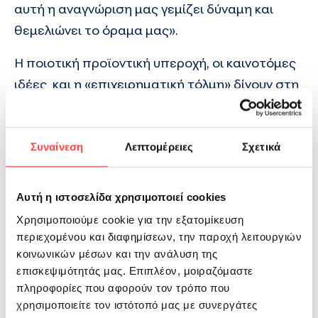
αυτή η αναγνώριση μας γεμίζει δύναμη και
θεμελιώνει το όραμα μας».
Η ποιοτική προϊοντική υπεροχή, οι καινοτόμες
ιδέες και η «επιχειρηματική τόλμη» δίνουν στη
ΒΙΚΟΣ Α.Ε. το πλεονέκτημα και φέτος εν όψει
της αξιολογικής διαδικασίας του
πανευρωπαϊκού διαγωνισμού. Παρά τις
Συναίνεση
Λεπτομέρειες
Σχετικά
συνθήκες οικονομικής δυσπραγίας, η ελληνική
επιχειρηματικότητα στέκεται ανταγωνιστικά
Αυτή η ιστοσελίδα χρησιμοποιεί cookies
στην Ευρώπη και δίνει το «παρών» από την
Χρησιμοποιούμε cookie για την εξατομίκευση
Ήπειρο που αποτελεί και έδρα της εταιρείας.
περιεχομένου και διαφημίσεων, την παροχή λειτουργιών
Η ΒΙΚΟΣ Α.Ε. ξεχωρίζει έχοντας αποσπάσει
κοινωνικών μέσων και την ανάλυση της
επισκεψιμότητάς μας. Επιπλέον, μοιραζόμαστε
διεθνή βραβεία και διακρίσεις,
πληροφορίες που αφορούν τον τρόπο που
εξασφαλίζοντας για τους καταναλωτές
χρησιμοποιείτε τον ιστότοπό μας με συνεργάτες