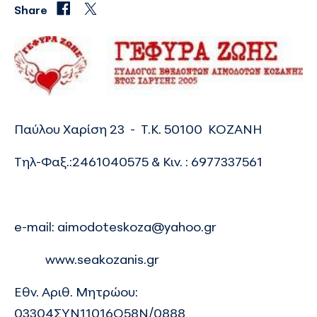
Share
Παύλου Χαρίση 23 - Τ.Κ. 50100 ΚΟΖΑΝΗ
Τηλ-Φαξ.:2461040575 & Κιν. : 6977337561
e-mail:
aimodoteskoza@yahoo.gr
www.seakozanis.gr
Εθν. Αριθ. Μητρώου:
03304ΣΥΝ11016Ο58Ν/0888