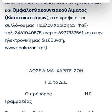
Μυελού των Οστών, Ιστών και Οργάνων αλλά
και
Ομφαλοπλακουντιακού Αίματος
(Βλαστοκυττάρων
), στα γραφεία του
συλλόγου μας Παύλου Χαρίση 23, Φαξ-
τηλ:.2461040575 κινητό: 6977337561 και στην
ηλεκτρονική μας διεύθυνση,
www.seakozanis.gr
)
ΔΩΣΕ ΑΙΜΑ- ΧΑΡΙΣΕ ΖΩΗ
Για το Δ.Σ.
Ο πρόεδρος Η Γ.
Γραμματέας