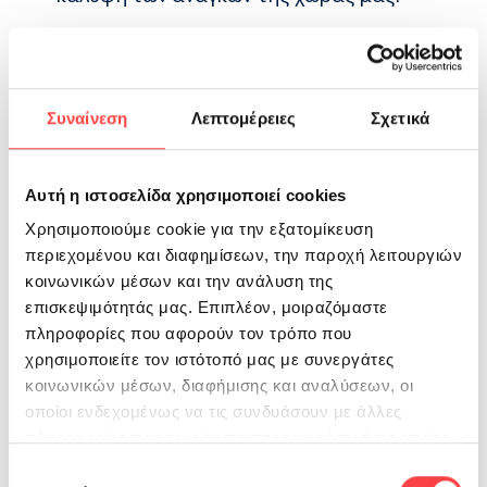
Σας περιμένουμε την Τετάρτη
6 Μαρτίου
2013
από τις 15:00
Συναίνεση
Λεπτομέρειες
Σχετικά
Απαραίτητες προϋποθέσεις κατά την
προσέλευση στην αιμοδοσία του υποψήφιου
Εθελοντή αιμοδότη για προσφορά αίματος
Αυτή η ιστοσελίδα χρησιμοποιεί cookies
είναι:
Χρησιμοποιούμε cookie για την εξατομίκευση
περιεχομένου και διαφημίσεων, την παροχή λειτουργιών
1
.Να αισθάνεστε καλά
κοινωνικών μέσων και την ανάλυση της
επισκεψιμότητάς μας. Επιπλέον, μοιραζόμαστε
2.Να είστε ξεκούραστοι
πληροφορίες που αφορούν τον τρόπο που
χρησιμοποιείτε τον ιστότοπό μας με συνεργάτες
3.Να έχετε κοιμηθεί την προηγούμενη ημέρα 6-
κοινωνικών μέσων, διαφήμισης και αναλύσεων, οι
7 ώρες τουλάχιστον.
οποίοι ενδεχομένως να τις συνδυάσουν με άλλες
πληροφορίες που τους έχετε παραχωρήσει ή τις οποίες
*
Να υπενθυμίσουμε ότι τρώμε ένα ελαφρύ
έχουν συλλέξει σε σχέση με την από μέρους σας χρήση
Επιλογή