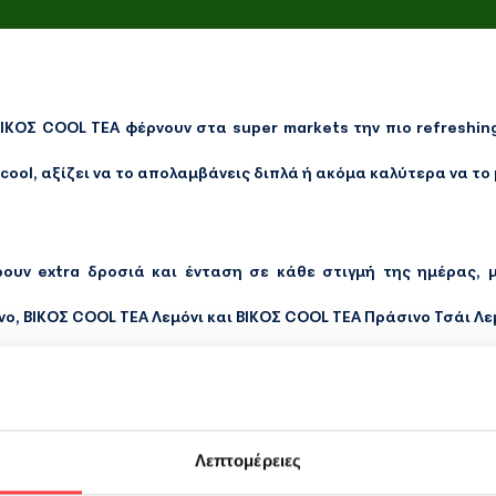
ΙΚΟΣ COOL TEA φέρνουν στα super markets την πιο refreshi
σο cool, αξίζει να το απολαμβάνεις διπλά ή ακόμα καλύτερα να το
ουν extra δροσιά και ένταση σε κάθε στιγμή της ημέρας, μ
ο, ΒΙΚΟΣ COOL TEA Λεμόνι και ΒΙΚΟΣ COOL TEA Πράσινο Τσάι Λε
, μετά το γυμναστήριο, στις αυθόρμητες εξόδους ή στα πιο χα
Λεπτομέρειες
ζουν instantly σε cool mode. Με φρέσκια γεύση, σύγχρονο χαρ