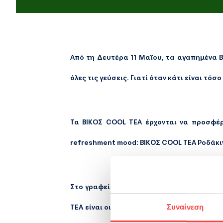
Από τη Δευτέρα 11 Μαΐου, τα αγαπημένα Β
όλες τις γεύσεις. Γιατί όταν κάτι είναι τό
Τα ΒΙΚΟΣ COOL TEA έρχονται να προσφέρ
refreshment mood: ΒΙΚΟΣ COOL TEA Ροδάκιν
Στο γραφείο, στη βόλτα, στο lunch break
Συναίνεση
TEA είναι οι δροσερές επιλογές που σε βά