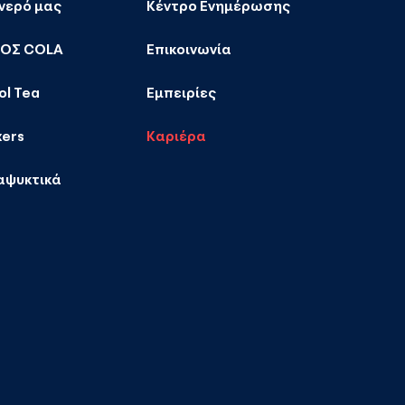
 νερό μας
Κέντρο Ενημέρωσης
ΚΟΣ COLA
Επικοινωνία
ol Tea
Εμπειρίες
xers
Καριέρα
αψυκτικά