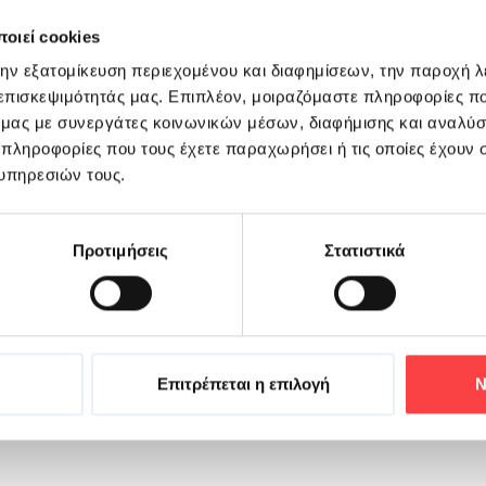
ς τη στιγμή, ακριβώς όπως τη θέλεις.
οιεί cookies
την εξατομίκευση περιεχομένου και διαφημίσεων, την παροχή 
 επισκεψιμότητάς μας. Επιπλέον, μοιραζόμαστε πληροφορίες π
 των ΒΙΚΟΣ COOL TEA γίνεται ακόμα μεγαλύτερη. Για να έχεις 
ό μας με συνεργάτες κοινωνικών μέσων, διαφήμισης και αναλύσ
 πληροφορίες που τους έχετε παραχωρήσει ή τις οποίες έχουν σ
OL TEA, για να μοιράζεσαι περισσότερες στιγμές με τους ανθρώ
υπηρεσιών τους.
Προτιμήσεις
Στατιστικά
Επιτρέπεται η επιλογή
Ν