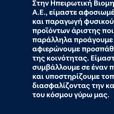
Στην Ηπειρωτική Βιομ
Α.Ε., είμαστε αφοσιωμ
και παραγωγή φυσικού 
προϊόντων άριστης ποι
παράλληλα προάγουμε 
αφιερώνουμε προσπάθε
της κοινότητας. Είμασ
συμβάλλουμε σε έναν π
και υποστηρίζουμε τοπ
διασφαλίζοντας την κ
του κόσμου γύρω μας.