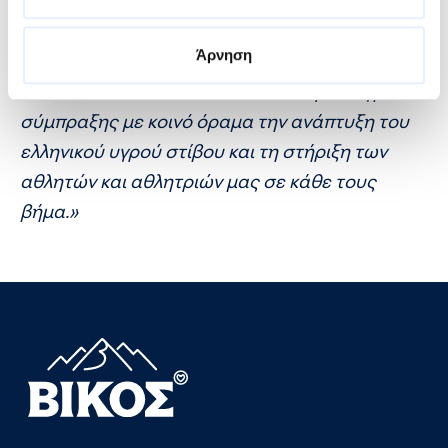
Γιαννόπουλος, Πρόεδρος της Κολυμβητικής
Ομοσπονδίας Ελλάδος δήλωσε:
«Η μακρόχρονη
Άρνηση
συνεργασία μας με το φυσικό μεταλλικό νερό
ΒΙΚΟΣ αποτελεί ένα ουσιαστικό παράδειγμα
σύμπραξης με κοινό όραμα την ανάπτυξη του
ελληνικού υγρού στίβου και τη στήριξη των
αθλητών και αθλητριών μας σε κάθε τους
βήμα.»