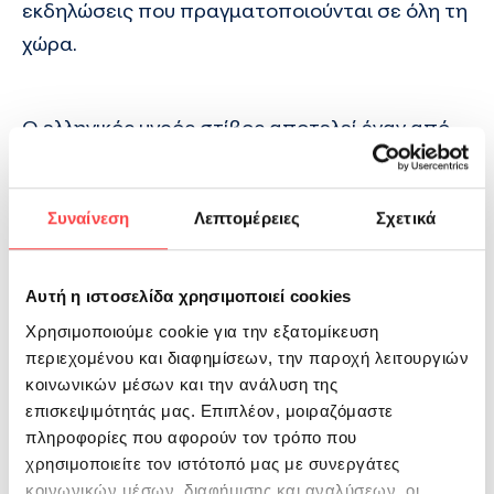
εκδηλώσεις που πραγματοποιούνται σε όλη τη
χώρα.
Ο ελληνικός υγρός στίβος αποτελεί έναν από
τους πιο ζωντανούς και επιτυχημένους
πυλώνες του ελληνικού αθλητισμού, με
Συναίνεση
Λεπτομέρειες
Σχετικά
σημαντικές διακρίσεις, ισχυρή παρουσία και
αθλητές που εκπροσωπούν καθημερινά το
όραμα της εξέλιξης και της αριστείας. Μέσα
Αυτή η ιστοσελίδα χρησιμοποιεί cookies
σε αυτό το περιβάλλον, το φυσικό μεταλλικό
Χρησιμοποιούμε cookie για την εξατομίκευση
νερό ΒΙΚΟΣ συνεχίζει να επενδύει σε
περιεχομένου και διαφημίσεων, την παροχή λειτουργιών
κοινωνικών μέσων και την ανάλυση της
πρωτοβουλίες που προάγουν το αθλητικό
επισκεψιμότητάς μας. Επιπλέον, μοιραζόμαστε
ιδεώδες και ενδυναμώνουν τη σύνδεσή του με
πληροφορίες που αφορούν τον τρόπο που
κοινότητες που εμπνέουν και δημιουργούν
χρησιμοποιείτε τον ιστότοπό μας με συνεργάτες
θετικό αποτύπωμα στην κοινωνία.
κοινωνικών μέσων, διαφήμισης και αναλύσεων, οι