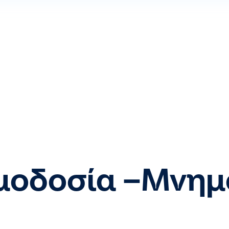
ιμοδοσία –Μνη