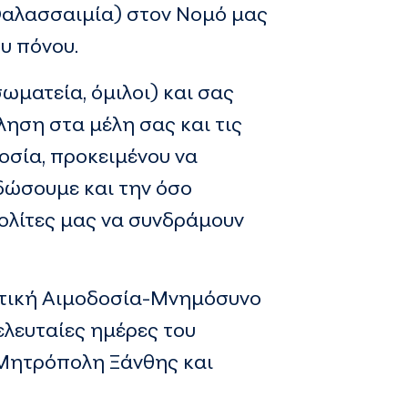
Θαλασσαιμία) στον Νομό μας
υ πόνου.
ωματεία, όμιλοι) και σας
ηση στα μέλη σας και τις
οσία, προκειμένου να
δώσουμε και την όσο
ολίτες μας να συνδράμουν
οντική Αιμοδοσία-Μνημόσυνο
ελευταίες ημέρες του
 Μητρόπολη Ξάνθης και