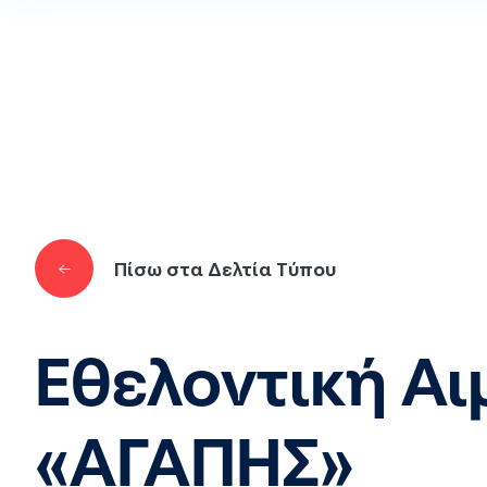
Παράκαμψη προς το κυρίως περιεχόμενο
Πίσω στα Δελτία Τύπου
Εθελοντική Α
«ΑΓΑΠΗΣ»