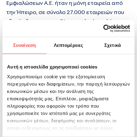
Εμφιαλώσεων Α.Ε. ήταν η μόνη εταιρεία από
την Ήπειρο, σε σύνολο 27.000 εταιρειών που
εξετάσθηκαν και σε 51 που τελικά επελέγησαν,
που πήρε το βραβείο "TRUE LEADERS 2010"
στην εκδήλωση που οργάνωσε η ICAP GROUP.
Συναίνεση
Λεπτομέρειες
Σχετικά
Το βραβείο παρέλαβε για την εταιρεία η
Αντιπρόεδρος κα Ελένη Θεοχάρη. Η ΒΙΚΟΣ-
Αυτή η ιστοσελίδα χρησιμοποιεί cookies
Ηπειρωτική Βιομηχανία Εμφιαλώσεων Α.Ε.
Χρησιμοποιούμε cookie για την εξατομίκευση
περιεχομένου και διαφημίσεων, την παροχή λειτουργιών
βραβεύτηκε καθώς πληρούσε και τα τέσσερα
κοινωνικών μέσων και την ανάλυση της
αντικειμενικά και μετρήσιμα κριτήρια
επισκεψιμότητάς μας. Επιπλέον, μοιραζόμαστε
ταυτοχρόνως που προυποθέτει ο θεσμός,
πληροφορίες που αφορούν τον τρόπο που
όπως το ότι συμπεριλαμβάνεται στις 500
χρησιμοποιείτε τον ιστότοπό μας με συνεργάτες
κοινωνικών μέσων, διαφήμισης και αναλύσεων, οι
εταιρείες με το μεγαλύτερο αριθμό
οποίοι ενδεχομένως να τις συνδυάσουν με άλλες
προσωπικού, βρίσκεται στην κορυφαία θέση
πληροφορίες που τους έχετε παραχωρήσει ή τις οποίες