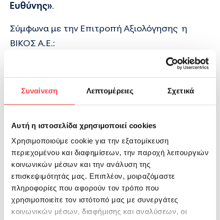
Ευθύνης»
.
Σύμφωνα με την Επιτροπή Αξιολόγησης η
ΒΙΚΟΣ Α.Ε.:
Απασχολεί 270 εργαζόμενους, σε 3
υπερσύγχρονα εργοστάσια, με
καθετοποιημένη παραγωγή, στην ακριτική
Συναίνεση
Λεπτομέρειες
Σχετικά
Ήπειρο
Είναι ο μεγαλύτερος παραγωγός ιδιωτικής
Αυτή η ιστοσελίδα χρησιμοποιεί cookies
ετικέτας σε νερό και αναψυκτικά στην
Χρησιμοποιούμε cookie για την εξατομίκευση
Ελλάδα, με δυνατότητα εμφιάλωσης
περιεχομένου και διαφημίσεων, την παροχή λειτουργιών
200.000 φιαλών ανά ώρα
κοινωνικών μέσων και την ανάλυση της
«Δίνουμε
, αποτελεί διαρκή
επισκεψιμότητάς μας. Επιπλέον, μοιραζόμαστε
Η καμπάνια
Αίμα,
πράξη
πληροφορίες που αφορούν τον τρόπο που
Εθελοντικής
χρησιμοποιείτε τον ιστότοπό μας με συνεργάτες
Δίνουμε
αλληλεγγύης προς
Αιμοδοσίας:
κοινωνικών μέσων, διαφήμισης και αναλύσεων, οι
Ελπίδα»
την κοινωνία