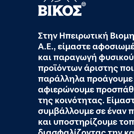
Στην Ηπειρωτική Βιομ
Α.Ε., είμαστε αφοσιωμ
και παραγωγή φυσικού 
προϊόντων άριστης ποι
παράλληλα προάγουμε 
αφιερώνουμε προσπάθε
της κοινότητας. Είμασ
συμβάλλουμε σε έναν π
και υποστηρίζουμε τοπ
διασφαλίζοντας την κ