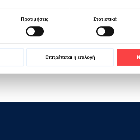
Προτιμήσεις
Στατιστικά
εμβρίου πραγματοποιήθηκε η έκτη ημερίδα 
ΒΙΚΟΣ σε συνεργασία με το Γενικό Νοσοκομ
 φιάλες αίματος, οι οποίες φιλοξενούνται 
στα.
Επιτρέπεται η επιλογή
Ν