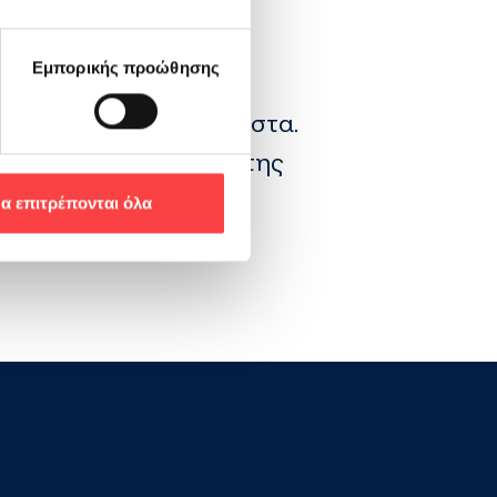
Εμπορικής προώθησης
αιμοληψίας στις
είο Ιωαννίνων Χατζηκώστα.
στην τράπεζα αίματος της
α επιτρέπονται όλα