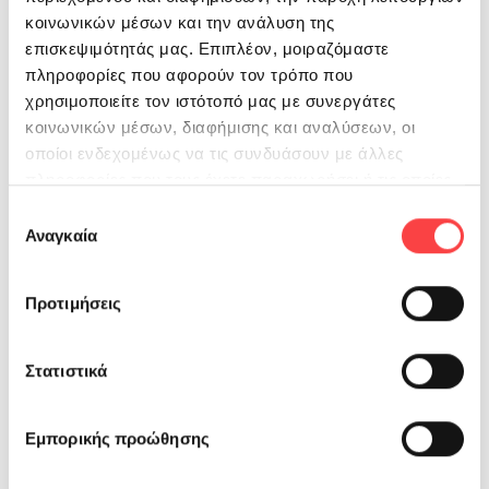
κοινωνικών μέσων και την ανάλυση της
επισκεψιμότητάς μας. Επιπλέον, μοιραζόμαστε
πληροφορίες που αφορούν τον τρόπο που
χρησιμοποιείτε τον ιστότοπό μας με συνεργάτες
κοινωνικών μέσων, διαφήμισης και αναλύσεων, οι
οποίοι ενδεχομένως να τις συνδυάσουν με άλλες
πληροφορίες που τους έχετε παραχωρήσει ή τις οποίες
έχουν συλλέξει σε σχέση με την από μέρους σας χρήση
Επιλογή
των υπηρεσιών τους.
Αναγκαία
συγκατάθεσης
Προτιμήσεις
Στατιστικά
Εμπορικής προώθησης