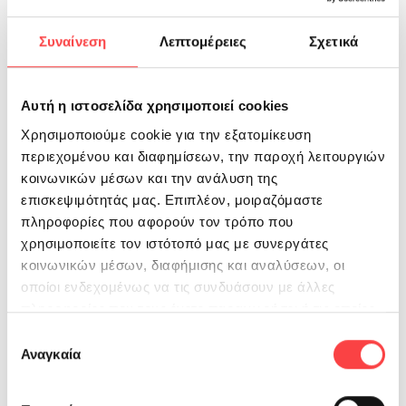
Συναίνεση
Λεπτομέρειες
Σχετικά
Αυτή η ιστοσελίδα χρησιμοποιεί cookies
Χρησιμοποιούμε cookie για την εξατομίκευση
περιεχομένου και διαφημίσεων, την παροχή λειτουργιών
κοινωνικών μέσων και την ανάλυση της
επισκεψιμότητάς μας. Επιπλέον, μοιραζόμαστε
πληροφορίες που αφορούν τον τρόπο που
χρησιμοποιείτε τον ιστότοπό μας με συνεργάτες
κοινωνικών μέσων, διαφήμισης και αναλύσεων, οι
οποίοι ενδεχομένως να τις συνδυάσουν με άλλες
πληροφορίες που τους έχετε παραχωρήσει ή τις οποίες
έχουν συλλέξει σε σχέση με την από μέρους σας χρήση
Επιλογή
των υπηρεσιών τους.
Αναγκαία
συγκατάθεσης