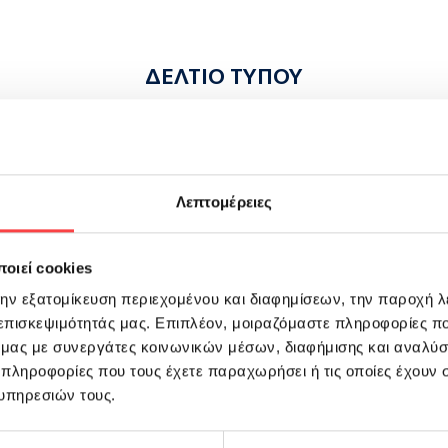
ΔΕΛΤΙΟ ΤΥΠΟΥ
Ιουνίου Παγκόσμια Ημέρα Εθελοντή Αιμο
Λεπτομέρειες
οιεί cookies
στεί ως Παγκόσμια Ημέρα του Εθελοντή Αιμ
την εξατομίκευση περιεχομένου και διαφημίσεων, την παροχή 
ό Σταυρό και την Ερυθρά Ημισέληνο.
 επισκεψιμότητάς μας. Επιπλέον, μοιραζόμαστε πληροφορίες π
ό μας με συνεργάτες κοινωνικών μέσων, διαφήμισης και αναλύσ
της ημέρας αυτής, έχουν σαν μοναδικό στ
 πληροφορίες που τους έχετε παραχωρήσει ή τις οποίες έχουν σ
υπηρεσιών τους.
ς τους ξεχωριστούς ανθρώπους, οι οποίοι ω
η της παροχής ασφαλούς αίματος στη Χώρ