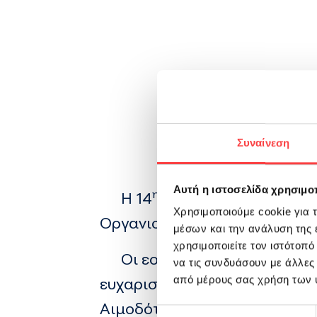
η
14
Συναίνεση
Αυτή η ιστοσελίδα χρησιμοπ
η
Η 14
Ιουνίου έχει καθορι
Χρησιμοποιούμε cookie για 
Οργανισμό Υγείας, τον Ερυθρ
μέσων και την ανάλυση της
χρησιμοποιείτε τον ιστότοπ
Οι εορταστικές εκδηλώσεις 
να τις συνδυάσουν με άλλες
από μέρους σας χρήση των 
ευχαριστίες σε όλους εκείνου
Αιμοδότες αποτελούν τη βάσ
Επιλογή