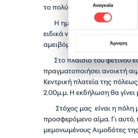
Αναγκαία
το πολύτιμο δώρο ζωής στου
συγκατάθεσης
Η ημέρα αυτή αποτελεί σημ
ειδικά νέων, να γίνουν τακτι
αμειβόμενης αιμοδοσίας.
Άρνηση
Στο πλαίσιο του φετινού εο
πραγματοποιήσει ανοικτή αι
Κεντρική πλατεία της πόλεως 
2.00μ.μ. Η εκδήλωση θα γίνει
Στόχος μας είναι η πόλη μα
προσφερόμενο αίμα. Γι αυτό,
μεμονωμένους Αιμοδότες της 