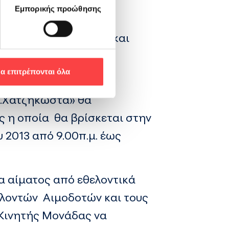
Εμπορικής προώθησης
βή.
ισσότερων ανθρώπων και
εθελοντικής και μη
α επιτρέπονται όλα
Γ.Χατζηκώστα» θα
 η οποία θα βρίσκεται στην
 2013 από 9.00π.μ. έως
α αίματος από εθελοντικά
ελοντών Αιμοδοτών και τους
 Κινητής Μονάδας να