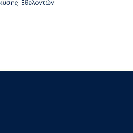
λκυσης Εθελοντών