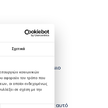
δότη
Σχετικά
οδότη από τον Παγκόσμιο
λειτουργιών κοινωνικών
ου αφορούν τον τρόπο που
εων, οι οποίοι ενδεχομένως
όχο, να απευθύνουν
υλλέξει σε σχέση με την
ς τακτικοί Εθελοντές
α μας και προσφέρουν αυτό