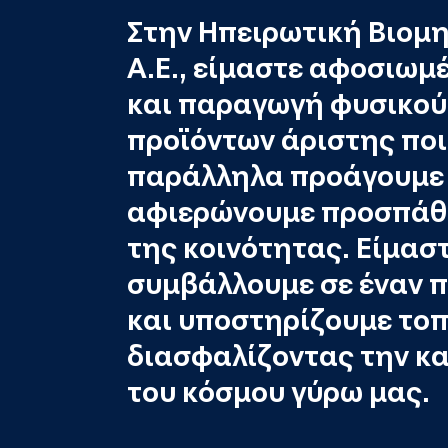
Στην Ηπειρωτική Βιομ
Α.Ε., είμαστε αφοσιωμ
και παραγωγή φυσικού 
προϊόντων άριστης ποι
παράλληλα προάγουμε 
αφιερώνουμε προσπάθε
της κοινότητας. Είμασ
συμβάλλουμε σε έναν π
και υποστηρίζουμε τοπ
διασφαλίζοντας την κ
του κόσμου γύρω μας.