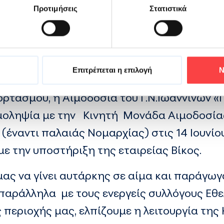
Προτιμήσεις
Στατιστικά
ς συνανθρώπους μας, χωρίς καμία ανταμοι
αντική ευκαιρία για την ενθάρρυνση περ
κοί Αιμοδότες, με σκοπό την προώθηση της 
Επιτρέπεται η επιλογή
Ν
ρτασμού, η Αιμοδοσία του Γ.Ν.Ιωαννίνων «
μοληψία με την Κινητή Μονάδα Αιμοδοσίας
(έναντι παλαιάς Νομαρχίας) στις 14 Ιουνίου
 με την υποστήριξη της εταιρείας Βίκος.
ς να γίνει αυτάρκης σε αίμα και παράγωγ
 παράλληλα με τους ενεργείς συλλόγους Εθ
περιοχής μας, ελπίζουμε η λειτουργία της