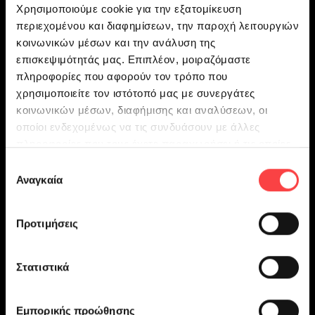
Συχνές ερωτήσεις
Χρησιμοποιούμε cookie για την εξατομίκευση
περιεχομένου και διαφημίσεων, την παροχή λειτουργιών
κοινωνικών μέσων και την ανάλυση της
επισκεψιμότητάς μας. Επιπλέον, μοιραζόμαστε
πληροφορίες που αφορούν τον τρόπο που
χρησιμοποιείτε τον ιστότοπό μας με συνεργάτες
Έχεις απορίες; Έχουμε απαντήσεις!
κοινωνικών μέσων, διαφήμισης και αναλύσεων, οι
οποίοι ενδεχομένως να τις συνδυάσουν με άλλες
Μάθε τα πάντα
πληροφορίες που τους έχετε παραχωρήσει ή τις οποίες
έχουν συλλέξει σε σχέση με την από μέρους σας χρήση
Επιλογή
των υπηρεσιών τους.
Αναγκαία
συγκατάθεσης
Προτιμήσεις
Στατιστικά
Δες άλλα events
Εμπορικής προώθησης