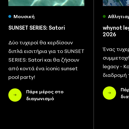
Μουσική
Αθλητισ
SUNSET SERIES: Satori
whynot le
2026
Δύο τυχεροί θα κερδίσουν
Ένας τυχε
διπλά εισιτήρια για το SUNSET
συμμετοχή
SERIES: Satori και θα ζήσουν
legacy - Κ
από κοντά ένα iconic sunset
διαδρομή 
pool party!
Πάρ
Πάρε μέρος στο
δι
διαγωνισμό