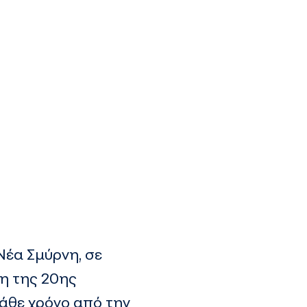
Νέα Σμύρνη, σε
ξη της 20ης
άθε χρόνο από την