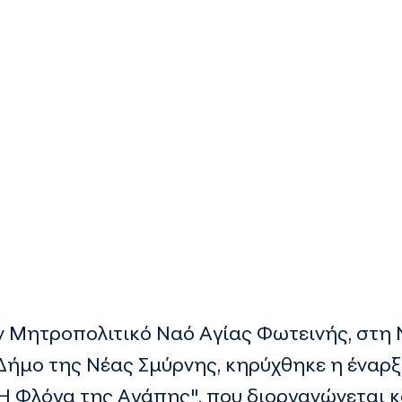
τον Μητροπολιτικό Ναό Αγίας Φωτεινής, στη 
Δήμο της Νέας Σμύρνης, κηρύχθηκε η έναρ
 Φλόγα της Αγάπης", που διοργανώνεται κ