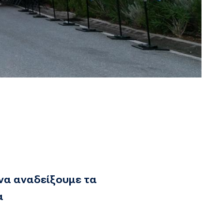
 να αναδείξουμε τα
α