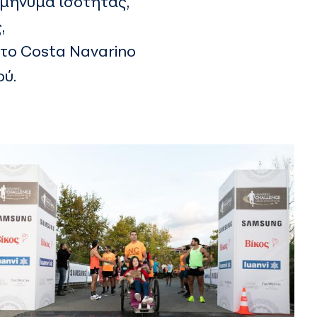
 μήνυμα ισότητας,
,
στo Costa Navarino
ού.