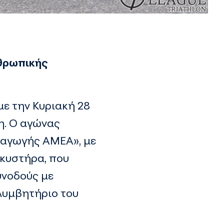
νθρωπικής
με την Κυριακή 28
η. Ο αγώνας
 αγωγής ΑΜΕΑ», με
λκυστήρα, που
υνοδούς με
ολυμβητήριο του