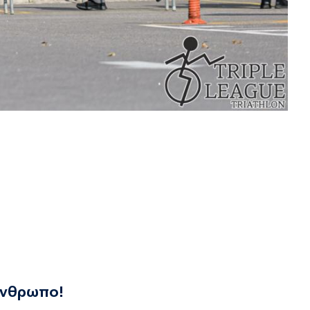
νάνθρωπο!