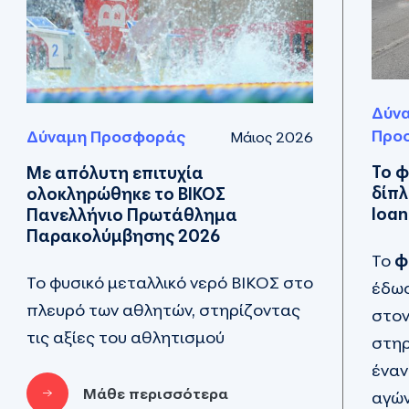
Δύν
Προ
Δύναμη Προσφοράς
Μάιος 2026
Το φ
Με απόλυτη επιτυχία
δίπλ
ολοκληρώθηκε το ΒΙΚΟΣ
Ioan
Πανελλήνιο Πρωτάθλημα
Παρακολύμβησης 2026
Το
φ
Το φυσικό μεταλλικό νερό ΒΙΚΟΣ στο
έδωσ
πλευρό των αθλητών, στηρίζοντας
στο
τις αξίες του αθλητισμού
στηρ
έναν
Μάθε περισσότερα
αγών