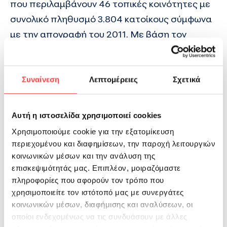
που περιλαμβάνουν 46 τοπικές κοινότητες με
συνολικό πληθυσμό 3.804 κατοίκους σύμφωνα
με την απογραφή του 2011. Με βάση τον
πληθυσμό αυτόν, στο Δήμο Ζαγορίου θα
έπρεπε να σημειώνονται 38 γεννήσεις ανά
έτος. Όμως είναι πολύ λιγότερες, με διαρκώς
Συναίνεση
Λεπτομέρειες
Σχετικά
πτωτική τάση: Σύμφωνα με τα επίσημα
στοιχεία της ΕΛ.ΣΤΑΤ
Αυτή η ιστοσελίδα χρησιμοποιεί cookies
Χρησιμοποιούμε cookie για την εξατομίκευση
περιεχομένου και διαφημίσεων, την παροχή λειτουργιών
κοινωνικών μέσων και την ανάλυση της
επισκεψιμότητάς μας. Επιπλέον, μοιραζόμαστε
πληροφορίες που αφορούν τον τρόπο που
χρησιμοποιείτε τον ιστότοπό μας με συνεργάτες
κοινωνικών μέσων, διαφήμισης και αναλύσεων, οι
οποίοι ενδεχομένως να τις συνδυάσουν με άλλες