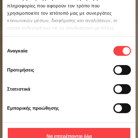
πληροφορίες που αφορούν τον τρόπο που
χρησιμοποιείτε τον ιστότοπό μας με συνεργάτες
κοινωνικών μέσων, διαφήμισης και αναλύσεων, οι
οποίοι ενδεχομένως να τις συνδυάσουν με άλλες
πληροφορίες που τους έχετε παραχωρήσει ή τις οποίες
έχουν συλλέξει σε σχέση με την από μέρους σας χρήση
Επιλογή
των υπηρεσιών τους.
Αναγκαία
συγκατάθεσης
Προτιμήσεις
Στατιστικά
Εμπορικής προώθησης
Να επιτρέπονται όλα